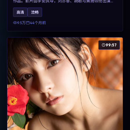
作品。影片由李安执导，刘亦菲、胡歌与黄渤领衔出演。
剧情用喜剧外壳包裹对现实规则的温和反讽，整体完成度
高清
流畅
高，适合希望了解意大利冒险类型创作的观众在线观看。
9.5万
44个月前
99:57