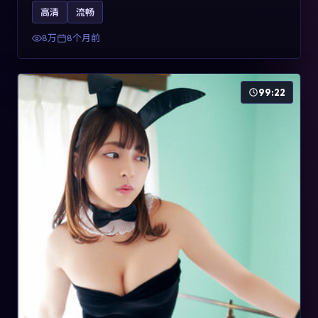
影片2025年于法国上映，内容用喜剧外壳包裹对现实规则
高清
流畅
的温和反讽，关键词包含高清流畅、人物关系与情节反
转，适合检索「2025动漫」「法国电影」的用户。
8万
8个月前
99:22