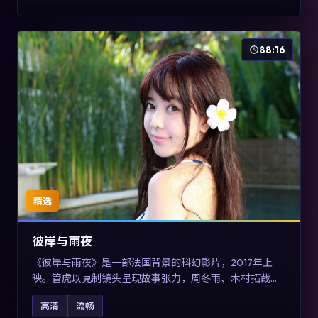
88:16
精选
彼岸与雨夜
《彼岸与雨夜》是一部法国背景的科幻影片，2017年上
映。管虎以克制镜头呈现故事张力，周冬雨、木村拓哉与
张震的对手戏可圈可点。剧情层面在真实历史背景下虚构
高清
流畅
一段跨国追寻之旅，对关注导演风格与演员阵容的观众具