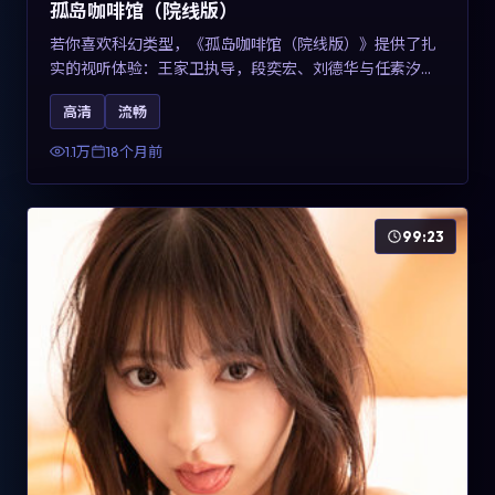
孤岛咖啡馆（院线版）
若你喜欢科幻类型，《孤岛咖啡馆（院线版）》提供了扎
实的视听体验：王家卫执导，段奕宏、刘德华与任素汐共
同演绎。影片2025年于中国台湾上映，内容用冷峻镜头语
高清
流畅
言观察城市夜间的孤独，关键词包含高清流畅、人物关系
与情节反转，适合检索「2025科幻」「中国台湾电影」的
1.1万
18个月前
用户。
99:23