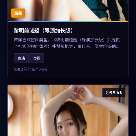
最新
黎明前谜题（导演加长版）
若你喜欢冒险类型，《黎明前谜题（导演加长版）》提供
了扎实的视听体验：朴赞郁执导，雷佳音、佛罗伦斯·珀与
章子怡共同演绎。影片2025年于美国上映，内容在有限空
高清
流畅
间内完成高密度的戏剧冲突，关键词包含高清流畅、人物
关系与情节反转，适合检索「2025冒险」「美国电影」的
8.3万
16个月前
用户。
99:48