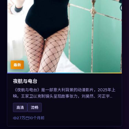
最新
夜航与电台
《夜航与电台》是一部意大利背景的动漫影片，2025年上
映。王家卫以克制镜头呈现故事张力，刘昊然、河正宇与
王景春的对手戏可圈可点。剧情层面以多线叙事拼贴都市
高清
流畅
边缘人的选择与救赎，对关注导演风格与演员阵容的观众
具有检索与收藏价值。
2.7万
10个月前