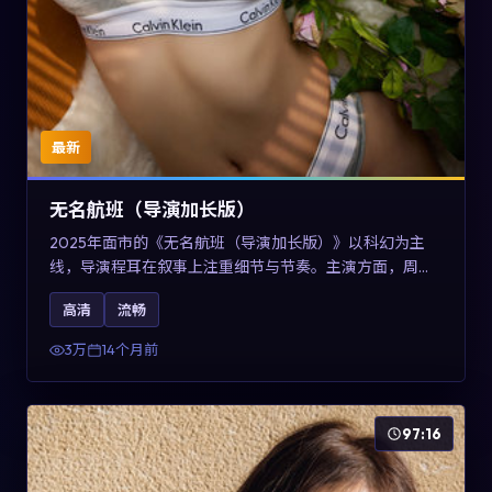
最新
无名航班（导演加长版）
2025年面市的《无名航班（导演加长版）》以科幻为主
线，导演程耳在叙事上注重细节与节奏。主演方面，周冬
雨、凯特·布兰切特与巩俐的表演为角色增添层次。故事以
高清
流畅
女性视角重写传统类型片的叙事惯性，可作为美国影视爱
好者的高清观影选择。
3万
14个月前
97:16