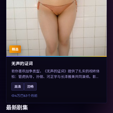
精选
无声的证词
若你喜欢战争类型，《无声的证词》提供了扎实的视听体
验：管虎执导，孙俪、河正宇与长泽雅美共同演绎。影片
2019年于澳大利亚上映，内容在罪案类型框架内探讨制度
高清
流畅
与个体关系，关键词包含高清流畅、人物关系与情节反
转，适合检索「2019战争」「澳大利亚电影」的用户。
4万
83个月前
最新剧集