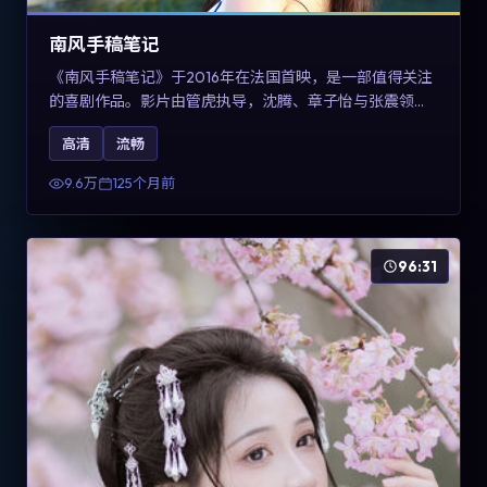
南风手稿笔记
《南风手稿笔记》于2016年在法国首映，是一部值得关注
的喜剧作品。影片由管虎执导，沈腾、章子怡与张震领衔
出演。剧情通过回忆与现实交错呈现记忆的可塑性，整体
高清
流畅
完成度高，适合希望了解法国喜剧类型创作的观众在线观
看。
9.6万
125个月前
96:31