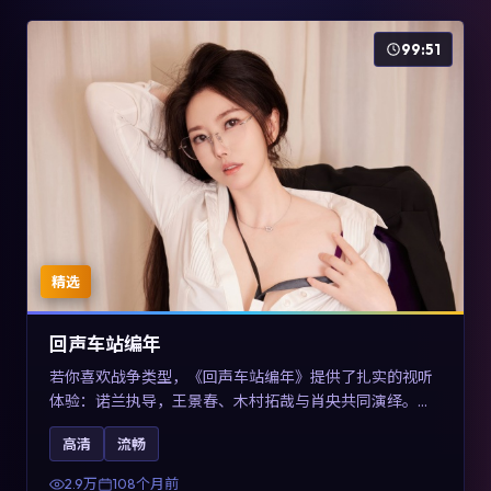
99:51
精选
回声车站编年
若你喜欢战争类型，《回声车站编年》提供了扎实的视听
体验：诺兰执导，王景春、木村拓哉与肖央共同演绎。影
片2017年于澳大利亚上映，内容用喜剧外壳包裹对现实规
高清
流畅
则的温和反讽，关键词包含高清流畅、人物关系与情节反
转，适合检索「2017战争」「澳大利亚电影」的用户。
2.9万
108个月前