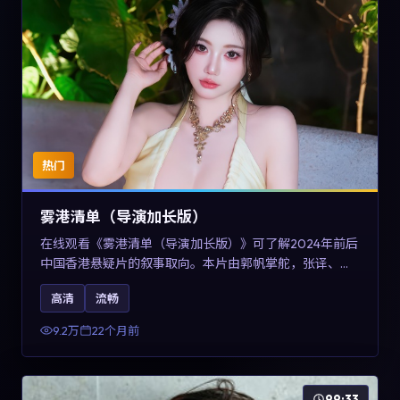
热门
雾港清单（导演加长版）
在线观看《雾港清单（导演加长版）》可了解2024年前后
中国香港悬疑片的叙事取向。本片由郭帆掌舵，张译、王
景春与咏梅主演，情节通过音乐与声音设计强化情绪张
高清
流畅
力，兼具娱乐性与讨论空间，适合作为片单补充与类型对
比参考。
9.2万
22个月前
99:33