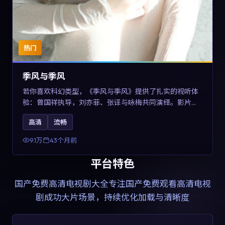
热门
季风与季风
若你喜欢科幻类型，《季风与季风》提供了扎实的视听体
验：曾国祥执导，刘亦菲、张译与咏梅共同演绎。影片
2023年于西班牙上映，内容在有限空间内完成高密度的戏
高清
流畅
剧冲突，关键词包含高清流畅、人物关系与情节反转，适
合检索「2023科幻」「西班牙电影」的用户。
9.1万
43个月前
平台特色
国产免费高清电视剧大全
专注国产免费观看高清电视
剧成功大片场景，持续优化加载与清晰度