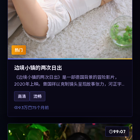
热门
边境小镇的两次日出
《边境小镇的两次日出》是一部德国背景的冒险影片，
2020年上映。曾国祥以克制镜头呈现故事张力，河正宇、
孙俪与任素汐的对手戏可圈可点。剧情层面在战争余波中
高清
流畅
刻画小人物的尊严与信念，对关注导演风格与演员阵容的
观众具有检索与收藏价值。
9.3万
75个月前
99:07