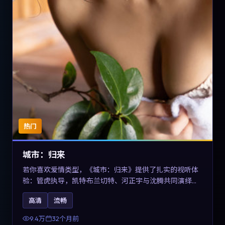
热门
城市：归来
若你喜欢爱情类型，《城市：归来》提供了扎实的视听体
验：管虎执导，凯特·布兰切特、河正宇与沈腾共同演绎。
影片2023年于德国上映，内容在有限空间内完成高密度的
高清
流畅
戏剧冲突，关键词包含高清流畅、人物关系与情节反转，
适合检索「2023爱情」「德国电影」的用户。
9.4万
32个月前